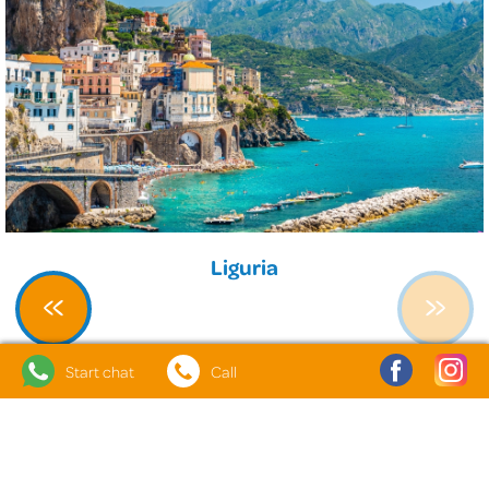
Liguria
«
»
Start chat
Call
CONTACTEZ NOUS POUR PLUS
D'INFORMATIONS
Remplissez le formulaire ci-dessous. Nous nous ferons un plaisir de
vous répondre dans les plus brefs délais.