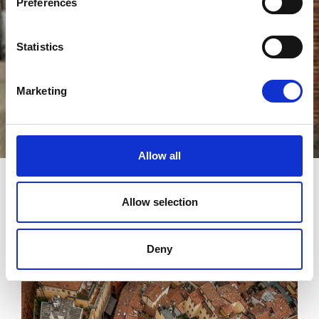
Preferences
Statistics
Marketing
Allow all
DÉCOUVREZ LA ÉMILIE-ROMAGNE
Allow selection
Deny